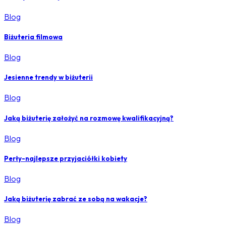
Blog
Biżuteria filmowa
Blog
Jesienne trendy w biżuterii
Blog
Jaką biżuterię założyć na rozmowę kwalifikacyjną?
Blog
Perły-najlepsze przyjaciółki kobiety
Blog
Jaką biżuterię zabrać ze sobą na wakacje?
Blog