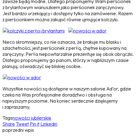
zawsze będą modne. Dlatego proponujemy Wam pierścionek
z brylantowym wianuszkiem jako pierścionek zaręczynowy.
Jest bardzo urzekający i dostępny tylko na zamówienie. Razem
z pierścionkiem można zakupić równie ujmujące kolczyki.
Nieco skromniejszy, co nie oznacza, że brakuje mu blasku i
szlachetności, jest pierścionek z perłą, chętnie kupowany na
zaręczyny. Perła niepowtarzalnie prezentuje się obok obrączki.
Dlatego proponujemy go panom, którzy w najbliższym czasie
planują, oświadczyć się bliskiej osobie.
Wszystkie nowości są dostępne w naszym salonie Ad’or, gdzie
czeka na Was profesjonalne doradztwo i obsługa na
najwyższym poziomie. Na koniec serdecznie dziękujemy
i zapraszamy.
Tags
nowości jubilerskie
Share
Tweet
Pin it
Linkedin
poprzedni wpis