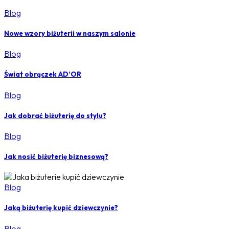
Blog
Nowe wzory biżuterii w naszym salonie
Blog
Świat obrączek AD’OR
Blog
Jak dobrać biżuterię do stylu?
Blog
Jak nosić biżuterię biznesową?
Blog
Jaką biżuterię kupić dziewczynie?
Blog