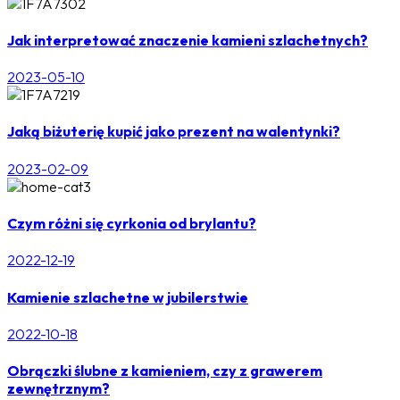
Jak interpretować znaczenie kamieni szlachetnych?
2023-05-10
Jaką biżuterię kupić jako prezent na walentynki?
2023-02-09
Czym różni się cyrkonia od brylantu?
2022-12-19
Kamienie szlachetne w jubilerstwie
2022-10-18
Obrączki ślubne z kamieniem, czy z grawerem
zewnętrznym?