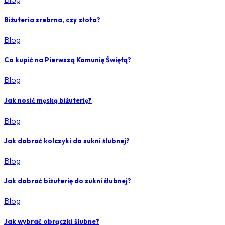
Biżuteria srebrna, czy złota?
Blog
Co kupić na Pierwszą Komunię Świętą?
Blog
Jak nosić męską biżuterię?
Blog
Jak dobrać kolczyki do sukni ślubnej?
Blog
Jak dobrać biżuterię do sukni ślubnej?
Blog
Jak wybrać obrączki ślubne?