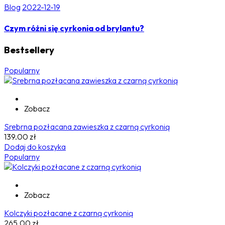
Blog
2022-12-19
Czym różni się cyrkonia od brylantu?
Bestsellery
Popularny
Zobacz
Srebrna pozłacana zawieszka z czarną cyrkonią
139.00
zł
Dodaj do koszyka
Popularny
Zobacz
Kolczyki pozłacane z czarną cyrkonią
265.00
zł