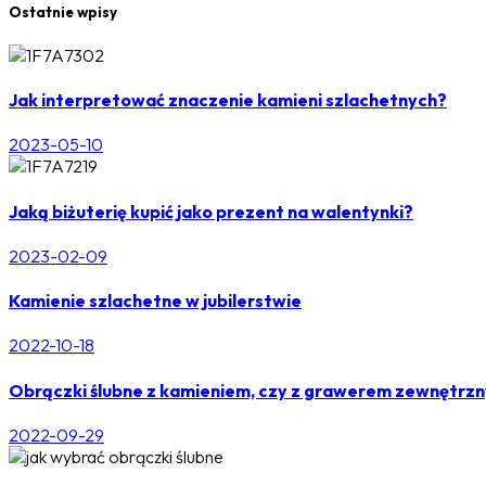
Ostatnie wpisy
Jak interpretować znaczenie kamieni szlachetnych?
2023-05-10
Jaką biżuterię kupić jako prezent na walentynki?
2023-02-09
Kamienie szlachetne w jubilerstwie
2022-10-18
Obrączki ślubne z kamieniem, czy z grawerem zewnętrz
2022-09-29