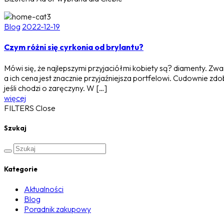
Blog
2022-12-19
Czym różni się cyrkonia od brylantu?
Mówi się, że najlepszymi przyjaciółmi kobiety są? diamenty. Zw
a ich cena jest znacznie przyjaźniejsza portfelowi. Cudownie zdobi
jeśli chodzi o zaręczyny. W […]
więcej
FILTERS
Close
Szukaj
Kategorie
Aktualności
Blog
Poradnik zakupowy