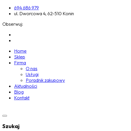
694 686 979
ul. Dworcowa 4, 62-510 Konin
Obserwuj:
Home
Sklep
Firma
O nas
Usługi
Poradnik zakupowy
Aktualności
Blog
Kontakt
Szukaj