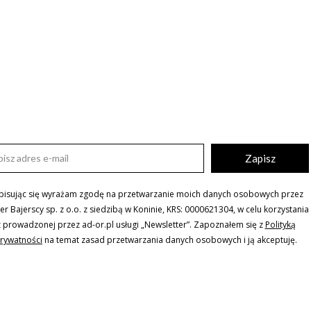
Zapisz
pisując się wyrażam zgodę na przetwarzanie moich danych osobowych przez
ler Bajerscy sp. z o.o. z siedzibą w Koninie, KRS: 0000621304, w celu korzystania
z prowadzonej przez ad-or.pl usługi „Newsletter”. Zapoznałem się z
Polityką
rywatności
na temat zasad przetwarzania danych osobowych i ją akceptuję.