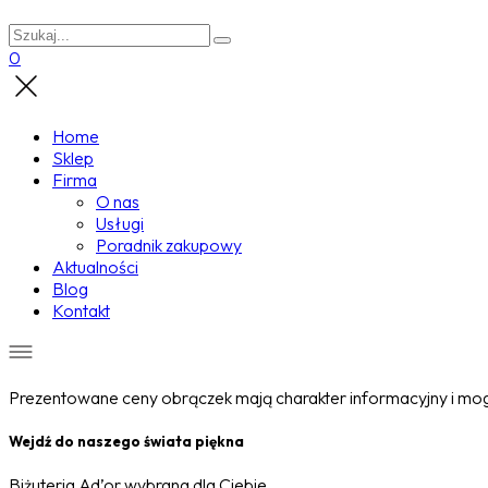
0
Home
Sklep
Firma
O nas
Usługi
Poradnik zakupowy
Aktualności
Blog
Kontakt
Prezentowane ceny obrączek mają charakter informacyjny i mogą
Wejdź do naszego świata piękna
Biżuteria Ad’or wybrana dla Ciebie