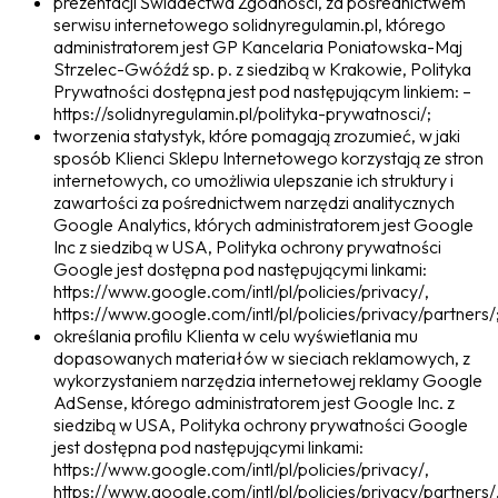
prezentacji Świadectwa Zgodności, za pośrednictwem
serwisu internetowego solidnyregulamin.pl, którego
administratorem jest GP Kancelaria Poniatowska-Maj
Strzelec-Gwóźdź sp. p. z siedzibą w Krakowie, Polityka
Prywatności dostępna jest pod następującym linkiem: –
https://solidnyregulamin.pl/polityka-prywatnosci/;
tworzenia statystyk, które pomagają zrozumieć, w jaki
sposób Klienci Sklepu Internetowego korzystają ze stron
internetowych, co umożliwia ulepszanie ich struktury i
zawartości za pośrednictwem narzędzi analitycznych
Google Analytics, których administratorem jest Google
Inc z siedzibą w USA, Polityka ochrony prywatności
Google jest dostępna pod następującymi linkami:
https://www.google.com/intl/pl/policies/privacy/,
https://www.google.com/intl/pl/policies/privacy/partners/
określania profilu Klienta w celu wyświetlania mu
dopasowanych materiałów w sieciach reklamowych, z
wykorzystaniem narzędzia internetowej reklamy Google
AdSense, którego administratorem jest Google Inc. z
siedzibą w USA, Polityka ochrony prywatności Google
jest dostępna pod następującymi linkami:
https://www.google.com/intl/pl/policies/privacy/,
https://www.google.com/intl/pl/policies/privacy/partners/