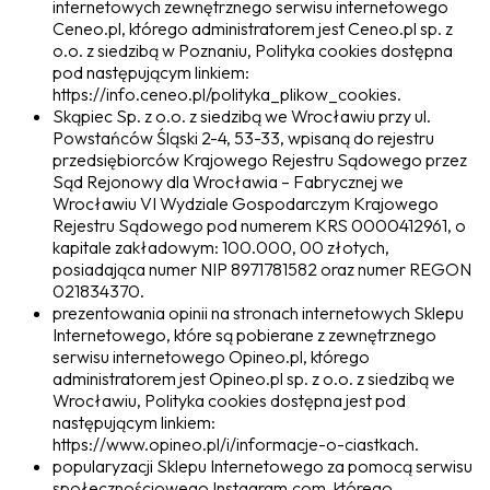
internetowych zewnętrznego serwisu internetowego
Ceneo.pl, którego administratorem jest Ceneo.pl sp. z
o.o. z siedzibą w Poznaniu, Polityka cookies dostępna
pod następującym linkiem:
https://info.ceneo.pl/polityka_plikow_cookies.
Skąpiec Sp. z o.o. z siedzibą we Wrocławiu przy ul.
Powstańców Śląski 2-4, 53-33, wpisaną do rejestru
przedsiębiorców Krajowego Rejestru Sądowego przez
Sąd Rejonowy dla Wrocławia – Fabrycznej we
Wrocławiu VI Wydziale Gospodarczym Krajowego
Rejestru Sądowego pod numerem KRS 0000412961, o
kapitale zakładowym: 100.000, 00 złotych,
posiadająca numer NIP 8971781582 oraz numer REGON
021834370.
prezentowania opinii na stronach internetowych Sklepu
Internetowego, które są pobierane z zewnętrznego
serwisu internetowego Opineo.pl, którego
administratorem jest Opineo.pl sp. z o.o. z siedzibą we
Wrocławiu, Polityka cookies dostępna jest pod
następującym linkiem:
https://www.opineo.pl/i/informacje-o-ciastkach.
popularyzacji Sklepu Internetowego za pomocą serwisu
społecznościowego Instagram.com, którego