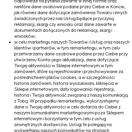
odpowiedzi na pytania zawarte w innej formie oraz
niektóre dane osobowe podane przez Ciebie w Koncie,
jak również dane dotyczące zamówienia Towaru i innych
świadczonych przez nas Usług będące przyczyną
reklamacji, skargi czy wniosku oraz dane zawarte w
dokumentach dołączonych do reklamacji, skarg i
wniosków;
w celu marketingu naszych Towarów i Usług oraz naszych
klientów i partnerów, w tym remarketingu, w tym celu
przetwarzamy dane osobowe podane przez Ciebie przy
utworzeniu Konta i jego aktualizacji, dane dotyczące
Twojej aktywności w Sklepie internetowym w tym
zamówień, które są rejestrowane i przechowywane za
pośrednictwem plików cookies, a w szczególności
historia zamówień, historia wyszukiwani, kliknięcia w
Sklepie internetowym, daty logowania i rejestracji,
historia i Twoja aktywność związana z naszą komunikacją
z Tobą. W przypadku remarketingu, wykorzystujemy
dane o Twojej aktywności w celu dotarcia do Ciebie z
naszymi komunikatami marketingowymi poza Sklepem
internetowym i korzystamy w tym celu z usług
zewnętrznych dostawców. Usługi te polegają na
wyświetlaniu naszych komunikatów na stronach