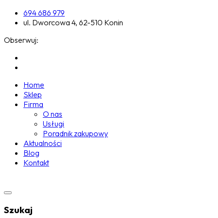
694 686 979
ul. Dworcowa 4, 62-510 Konin
Obserwuj:
Home
Sklep
Firma
O nas
Usługi
Poradnik zakupowy
Aktualności
Blog
Kontakt
Szukaj