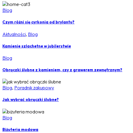
Blog
Czym różni się cyrkonia od brylantu?
Aktualności
,
Blog
Kamienie szlachetne w jubilerstwie
Blog
Obrączki ślubne z kamieniem, czy z grawerem zewnętrznym?
Blog
,
Poradnik zakupowy
Jak wybrać obrączki ślubne?
Blog
Biżuteria modowa