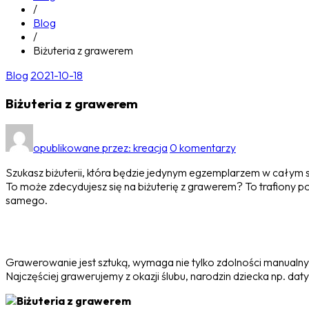
/
Blog
/
Biżuteria z grawerem
Blog
2021-10-18
Biżuteria z grawerem
opublikowane przez:
kreacja
0 komentarzy
Szukasz biżuterii, która będzie jedynym egzemplarzem w całym s
To może zdecydujesz się na biżuterię z grawerem? To trafiony po
samego.
Grawerowanie jest sztuką, wymaga nie tylko zdolności manualnyc
Najczęściej grawerujemy z okazji ślubu, narodzin dziecka np. dat