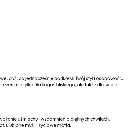
we, coś, co jednocześnie podkreśli Twój styl i osobowość.
ent nie tylko dla kogoś bliskiego, ale także dla siebie
wywołanie uśmiechu i wspomnień o pięknych chwilach.
t, ulubione myśli i życiowe motta.