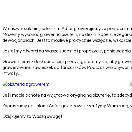
W naszym salonie jubilerskim Ad`or grawerujemy za pomocą m
Możemy wykonać grawer na biżuterii, na deklu i kopercie zegark
dewocjonaliach. Jest to możliwe praktycznie wszędzie, wskażcie 
Jesteśmy otwarci na Wasze sugestie i propozycje, ponieważ dla n
Grawerujemy z dokładnością i precyzją, staramy się, aby grawe
grawerowaniu zawieszek do łańcuszków. Podczas wykonywanie gr
i trwały.
Jeśli macie ochotę na wyjątkowo oryginalną biżuterię, to zdecy
Zapraszamy do salonu Ad`or gdzie zawsze służymy Wam radą, 
Dziękujemy za Waszą uwagę!