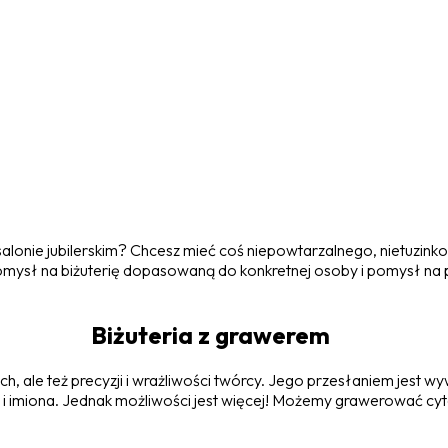
alonie jubilerskim? Chcesz mieć coś niepowtarzalnego, nietuzinko
mysł na biżuterię dopasowaną do konkretnej osoby i pomysł na prez
Biżuteria z grawerem
h, ale też precyzji i wrażliwości twórcy. Jego przesłaniem jest 
y i imiona. Jednak możliwości jest więcej! Możemy grawerować cyta