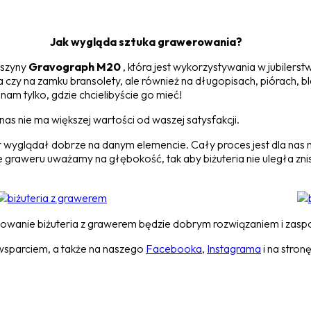
Jak wygląda sztuka grawerowania?
aszyny
Gravograph M20
, która jest wykorzystywania w jubilerst
a czy na zamku bransolety, ale również na długopisach, piórach, 
nam tylko, gdzie chcielibyście go mieć!
as nie ma większej wartości od waszej satysfakcji.
r wyglądał dobrze na danym elemencie. Cały proces jest dla nas 
aweru uważamy na głębokość, tak aby biżuteria nie uległa znis
dowanie biżuteria z grawerem będzie dobrym rozwiązaniem i zaspo
wsparciem, a także na naszego
Facebooka
,
Instagrama
i na stron