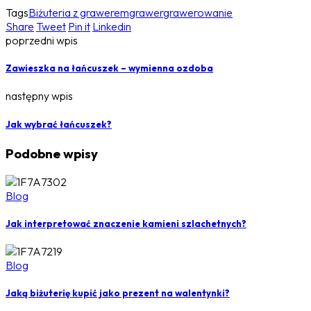
Tags
Biżuteria z grawerem
grawer
grawerowanie
Share
Tweet
Pin it
Linkedin
poprzedni wpis
Zawieszka na łańcuszek – wymienna ozdoba
następny wpis
Jak wybrać łańcuszek?
Podobne wpisy
Blog
Jak interpretować znaczenie kamieni szlachetnych?
Blog
Jaką biżuterię kupić jako prezent na walentynki?