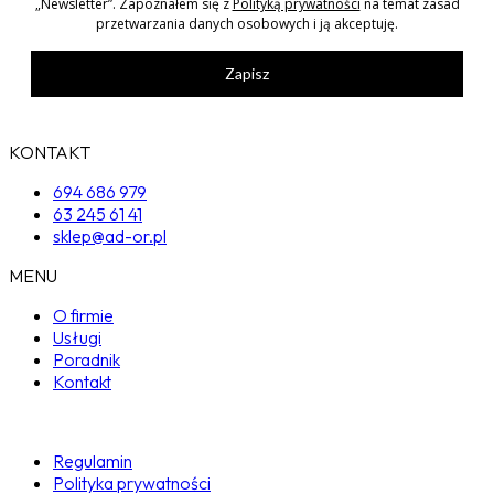
„Newsletter”. Zapoznałem się z
Polityką prywatności
na temat zasad
przetwarzania danych osobowych i ją akceptuję.
Zapisz
KONTAKT
694 686 979
63 245 61 41
sklep@ad-or.pl
MENU
O firmie
Usługi
Poradnik
Kontakt
Regulamin
Polityka prywatności