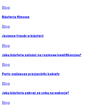
Blog
Biżuteria filmowa
Blog
Jesienne trendy w biżuterii
Blog
Jaką biżuterię założyć na rozmowę kwalifikacyjną?
Blog
Perły-najlepsze przyjaciółki kobiety
Blog
Jaką biżuterię zabrać ze sobą na wakacje?
Blog