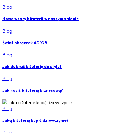
Blog
Nowe wzory biżuterii w naszym salonie
Blog
Świat obrączek AD’OR
Blog
Jak dobrać biżuterię do stylu?
Blog
Jak nosić biżuterię biznesową?
Blog
Jaką biżuterię kupić dziewczynie?
Blog