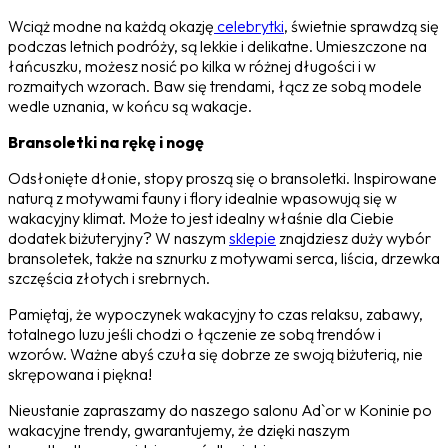
Wciąż modne na każdą okazję
celebrytki
, świetnie sprawdzą się
podczas letnich podróży, są lekkie i delikatne. Umieszczone na
łańcuszku, możesz nosić po kilka w różnej długości i w
rozmaitych wzorach. Baw się trendami, łącz ze sobą modele
wedle uznania, w końcu są wakacje.
Bransoletki na rękę i nogę
Odsłonięte dłonie, stopy proszą się o bransoletki. Inspirowane
naturą z motywami fauny i flory idealnie wpasowują się w
wakacyjny klimat. Może to jest idealny właśnie dla Ciebie
dodatek biżuteryjny? W naszym
sklepie
znajdziesz duży wybór
bransoletek, także na sznurku z motywami serca, liścia, drzewka
szczęścia złotych i srebrnych.
Pamiętaj, że wypoczynek wakacyjny to czas relaksu, zabawy,
totalnego luzu jeśli chodzi o łączenie ze sobą trendów i
wzorów. Ważne abyś czuła się dobrze ze swoją biżuterią, nie
skrępowana i piękna!
Nieustanie zapraszamy do naszego salonu Ad`or w Koninie po
wakacyjne trendy, gwarantujemy, że dzięki naszym