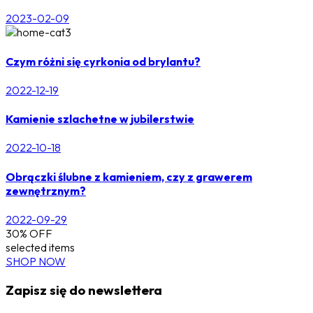
2023-02-09
Czym różni się cyrkonia od brylantu?
2022-12-19
Kamienie szlachetne w jubilerstwie
2022-10-18
Obrączki ślubne z kamieniem, czy z grawerem
zewnętrznym?
2022-09-29
30% OFF
selected items
SHOP NOW
Zapisz się do newslettera