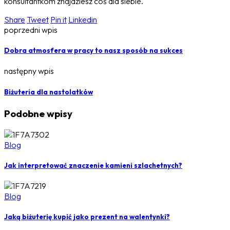
konsultantkom znajdziesz coś dla siebie.
Share
Tweet
Pin it
Linkedin
poprzedni wpis
Dobra atmosfera w pracy to nasz sposób na sukces
następny wpis
Biżuteria dla nastolatków
Podobne wpisy
Blog
Jak interpretować znaczenie kamieni szlachetnych?
Blog
Jaką biżuterię kupić jako prezent na walentynki?