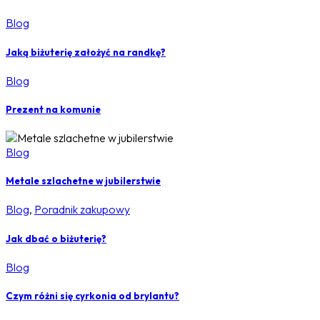
Blog
Jaką biżuterię założyć na randkę?
Blog
Prezent na komunie
Blog
Metale szlachetne w jubilerstwie
Blog
,
Poradnik zakupowy
Jak dbać o biżuterię?
Blog
Czym różni się cyrkonia od brylantu?