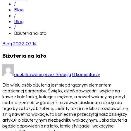
/
Blog
/
Blog
/
Biżuteria na lato
Blog
2022-07-14
Biżuteria na lato
opublikowane przez:
kreacja
0 komentarzy
Dla wielu osób biżuteria jest nieodłącznym elementem
codziennej garderoby. Święto, dzień powszedni, wyjście na
kawę z koleżanką, kolacja z mężem, a nawet wakacyjny pobyt
nad morzem lub w górach ? to zawsze doskonała okazja do
tego by założyć biżuterię. Jeśli Ty także nie lubisz rozstawać się
z nią nawet na wakacje, to koniecznie przeczytaj nasz dzisiejszy
artykuł o biżuteryjnym niezbędniku wakacyjnym. Jaka biżuteria
będzie odpowiednia na lato, letnie stylizacje i wakacyjne