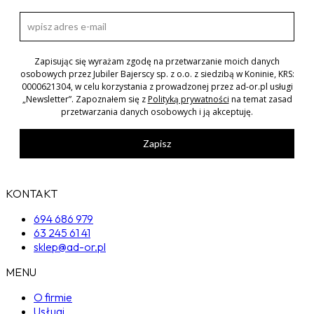
Zapisując się wyrażam zgodę na przetwarzanie moich danych
osobowych przez Jubiler Bajerscy sp. z o.o. z siedzibą w Koninie, KRS:
0000621304, w celu korzystania z prowadzonej przez ad-or.pl usługi
„Newsletter”. Zapoznałem się z
Polityką prywatności
na temat zasad
przetwarzania danych osobowych i ją akceptuję.
Zapisz
KONTAKT
694 686 979
63 245 61 41
sklep@ad-or.pl
MENU
O firmie
Usługi