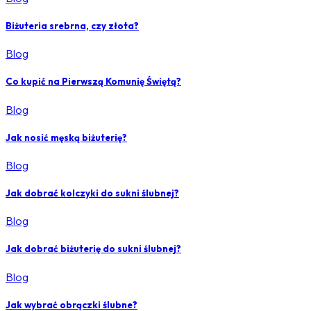
Biżuteria srebrna, czy złota?
Blog
Co kupić na Pierwszą Komunię Świętą?
Blog
Jak nosić męską biżuterię?
Blog
Jak dobrać kolczyki do sukni ślubnej?
Blog
Jak dobrać biżuterię do sukni ślubnej?
Blog
Jak wybrać obrączki ślubne?