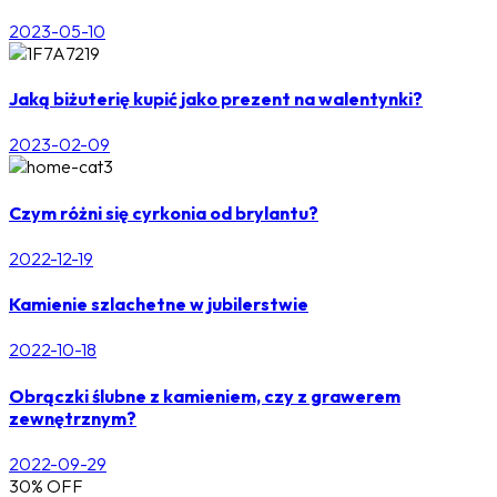
2023-05-10
Jaką biżuterię kupić jako prezent na walentynki?
2023-02-09
Czym różni się cyrkonia od brylantu?
2022-12-19
Kamienie szlachetne w jubilerstwie
2022-10-18
Obrączki ślubne z kamieniem, czy z grawerem
zewnętrznym?
2022-09-29
30% OFF