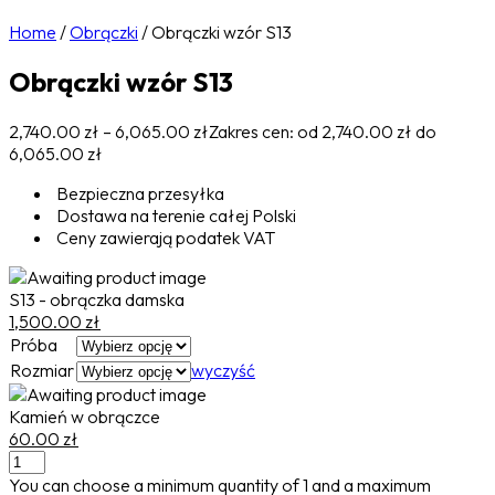
Home
/
Obrączki
/
Obrączki wzór S13
Obrączki wzór S13
2,740.00
zł
–
6,065.00
zł
Zakres cen: od 2,740.00 zł do
6,065.00 zł
Bezpieczna przesyłka
Dostawa na terenie całej Polski
Ceny zawierają podatek VAT
S13 - obrączka damska
1,500.00
zł
Próba
Rozmiar
wyczyść
Kamień w obrączce
60.00
zł
You can choose a minimum quantity of
1
and a maximum