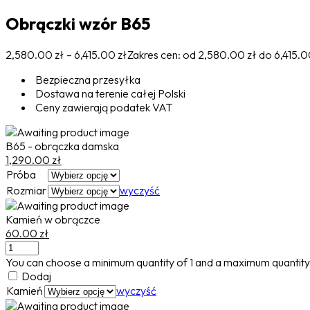
Obrączki wzór B65
2,580.00
zł
–
6,415.00
zł
Zakres cen: od 2,580.00 zł do 6,415.0
Bezpieczna przesyłka
Dostawa na terenie całej Polski
Ceny zawierają podatek VAT
B65 - obrączka damska
1,290.00
zł
Próba
Rozmiar
wyczyść
Kamień w obrączce
60.00
zł
You can choose a minimum quantity of
1
and a maximum quantity
Dodaj
Kamień
wyczyść