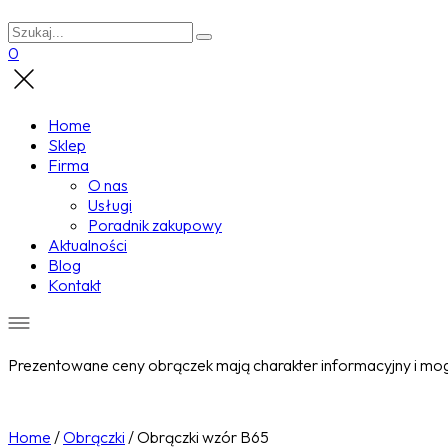
0
Home
Sklep
Firma
O nas
Usługi
Poradnik zakupowy
Aktualności
Blog
Kontakt
Prezentowane ceny obrączek mają charakter informacyjny i mogą
Home
/
Obrączki
/
Obrączki wzór B65