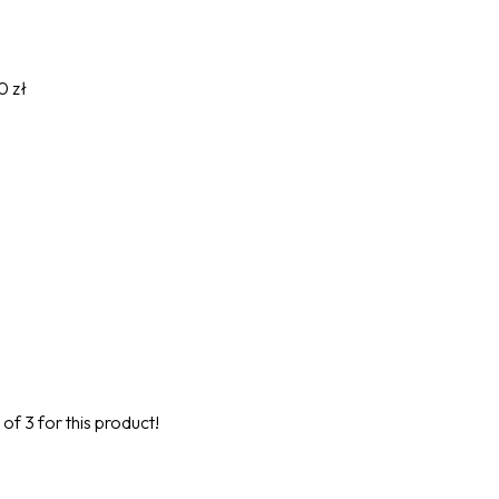
0 zł
 of
3
for this product!