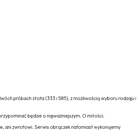
dwóch próbach złota (333 i 585), z możliwością wyboru rodzaju i
rzypominać będzie o najważniejszym. O miłości.
ie, ani zwrotowi. Serwis obrączek natomiast wykonujemy