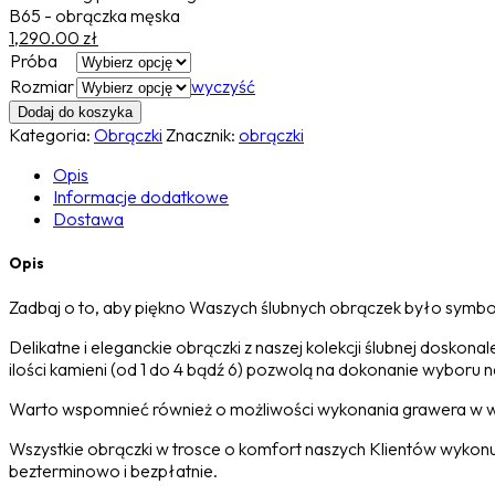
B65 - obrączka męska
1,290.00
zł
Próba
Rozmiar
wyczyść
Dodaj do koszyka
Kategoria:
Obrączki
Znacznik:
obrączki
Opis
Informacje dodatkowe
Dostawa
Opis
Zadbaj o to, aby piękno Waszych ślubnych obrączek było symbo
Delikatne i eleganckie obrączki z naszej kolekcji ślubnej dosko
ilości kamieni (od 1 do 4 bądź 6) pozwolą na dokonanie wyboru n
Warto wspomnieć również o możliwości wykonania grawera w wyb
Wszystkie obrączki w trosce o komfort naszych Klientów wykonu
bezterminowo i bezpłatnie.