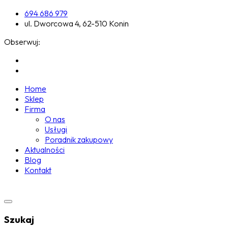
694 686 979
ul. Dworcowa 4, 62-510 Konin
Obserwuj:
Home
Sklep
Firma
O nas
Usługi
Poradnik zakupowy
Aktualności
Blog
Kontakt
Szukaj