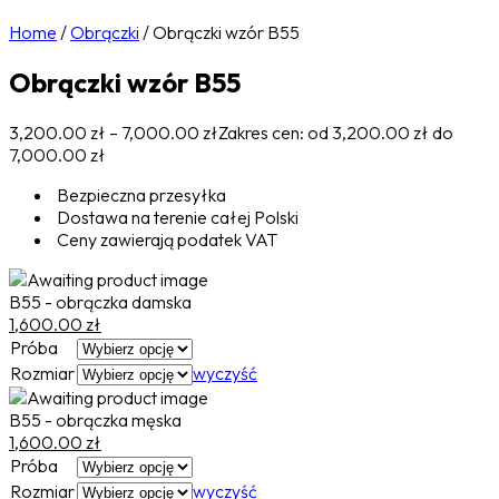
Home
/
Obrączki
/
Obrączki wzór B55
Obrączki wzór B55
3,200.00
zł
–
7,000.00
zł
Zakres cen: od 3,200.00 zł do
7,000.00 zł
Bezpieczna przesyłka
Dostawa na terenie całej Polski
Ceny zawierają podatek VAT
B55 - obrączka damska
1,600.00
zł
Próba
Rozmiar
wyczyść
B55 - obrączka męska
1,600.00
zł
Próba
Rozmiar
wyczyść