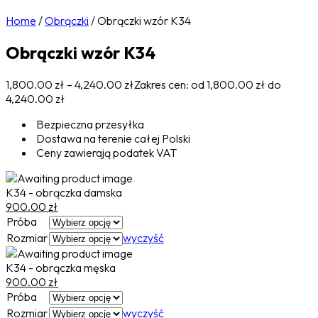
Home
/
Obrączki
/
Obrączki wzór K34
Obrączki wzór K34
1,800.00
zł
–
4,240.00
zł
Zakres cen: od 1,800.00 zł do
4,240.00 zł
Bezpieczna przesyłka
Dostawa na terenie całej Polski
Ceny zawierają podatek VAT
K34 - obrączka damska
900.00
zł
Próba
Rozmiar
wyczyść
K34 - obrączka męska
900.00
zł
Próba
Rozmiar
wyczyść