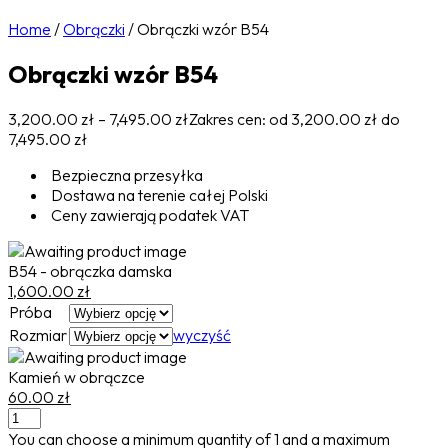
Home
/
Obrączki
/
Obrączki wzór B54
Obrączki wzór B54
3,200.00
zł
–
7,495.00
zł
Zakres cen: od 3,200.00 zł do
7,495.00 zł
Bezpieczna przesyłka
Dostawa na terenie całej Polski
Ceny zawierają podatek VAT
B54 - obrączka damska
1,600.00
zł
Próba
Rozmiar
wyczyść
Kamień w obrączce
60.00
zł
You can choose a minimum quantity of
1
and a maximum