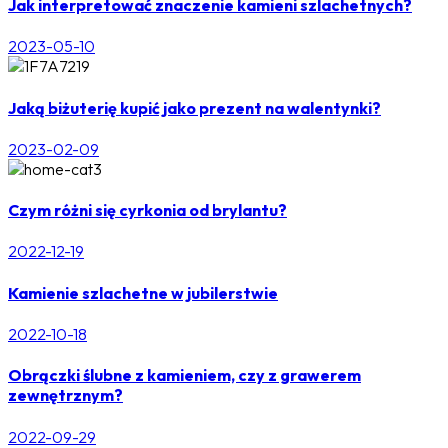
Jak interpretować znaczenie kamieni szlachetnych?
2023-05-10
Jaką biżuterię kupić jako prezent na walentynki?
2023-02-09
Czym różni się cyrkonia od brylantu?
2022-12-19
Kamienie szlachetne w jubilerstwie
2022-10-18
Obrączki ślubne z kamieniem, czy z grawerem
zewnętrznym?
2022-09-29