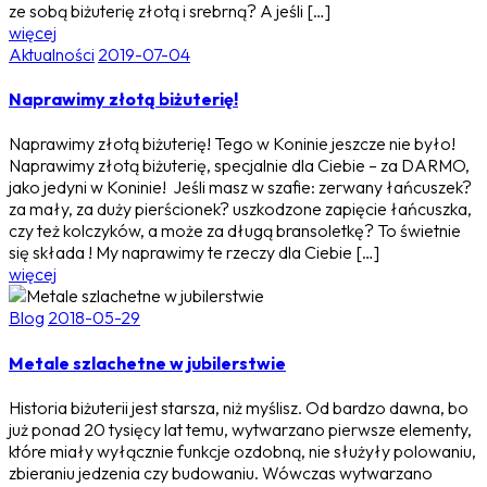
ze sobą biżuterię złotą i srebrną? A jeśli […]
więcej
Aktualności
2019-07-04
Naprawimy złotą biżuterię!
Naprawimy złotą biżuterię! Tego w Koninie jeszcze nie było!
Naprawimy złotą biżuterię, specjalnie dla Ciebie – za DARMO,
jako jedyni w Koninie! Jeśli masz w szafie: zerwany łańcuszek?
za mały, za duży pierścionek? uszkodzone zapięcie łańcuszka,
czy też kolczyków, a może za długą bransoletkę? To świetnie
się składa ! My naprawimy te rzeczy dla Ciebie […]
więcej
Blog
2018-05-29
Metale szlachetne w jubilerstwie
Historia biżuterii jest starsza, niż myślisz. Od bardzo dawna, bo
już ponad 20 tysięcy lat temu, wytwarzano pierwsze elementy,
które miały wyłącznie funkcje ozdobną, nie służyły polowaniu,
zbieraniu jedzenia czy budowaniu. Wówczas wytwarzano