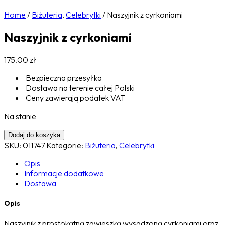
Home
/
Biżuteria
,
Celebrytki
/
Naszyjnik z cyrkoniami
Naszyjnik z cyrkoniami
175.00
zł
Bezpieczna przesyłka
Dostawa na terenie całej Polski
Ceny zawierają podatek VAT
Na stanie
Dodaj do koszyka
SKU:
011747
Kategorie:
Biżuteria
,
Celebrytki
Opis
Informacje dodatkowe
Dostawa
Opis
Naszyjnik z prostokątną zawieszką wysadzoną cyrkoniami oraz