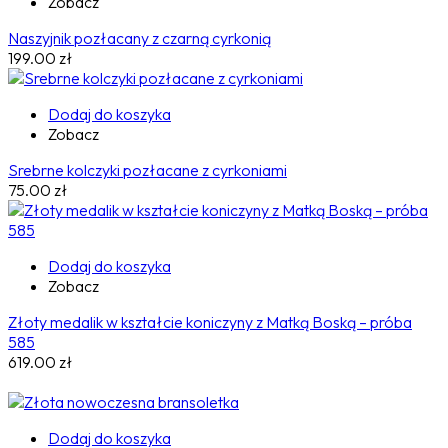
Zobacz
Naszyjnik pozłacany z czarną cyrkonią
199.00
zł
Dodaj do koszyka
Zobacz
Srebrne kolczyki pozłacane z cyrkoniami
75.00
zł
Dodaj do koszyka
Zobacz
Złoty medalik w kształcie koniczyny z Matką Boską – próba
585
619.00
zł
Dodaj do koszyka