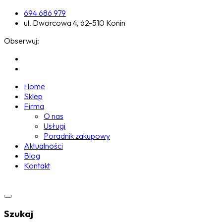
694 686 979
ul. Dworcowa 4, 62-510 Konin
Obserwuj:
Home
Sklep
Firma
O nas
Usługi
Poradnik zakupowy
Aktualności
Blog
Kontakt
Szukaj