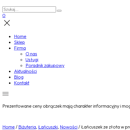
0
Home
Sklep
Firma
O nas
Usługi
Poradnik zakupowy
Aktualności
Blog
Kontakt
Prezentowane ceny obrączek mają charakter informacyjny i mogą
Home
/
Biżuteria
,
Łańcuszki
,
Nowości
/
Łańcuszek ze złota w pr