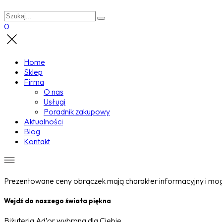
0
Home
Sklep
Firma
O nas
Usługi
Poradnik zakupowy
Aktualności
Blog
Kontakt
Prezentowane ceny obrączek mają charakter informacyjny i mogą
Wejdź do naszego świata piękna
Biżuteria Ad’or wybrana dla Ciebie