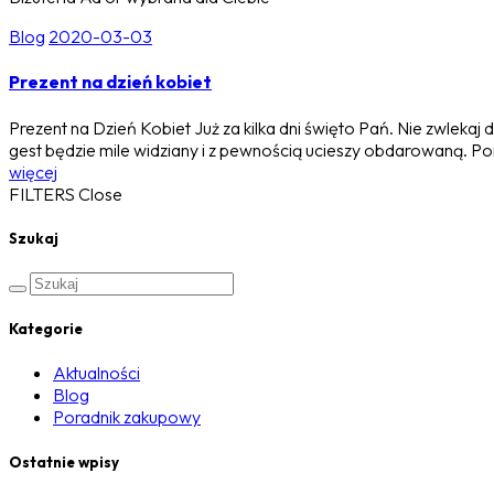
Blog
2020-03-03
Prezent na dzień kobiet
Prezent na Dzień Kobiet Już za kilka dni święto Pań. Nie zwlekaj
gest będzie mile widziany i z pewnością ucieszy obdarowaną. Pon
więcej
FILTERS
Close
Szukaj
Kategorie
Aktualności
Blog
Poradnik zakupowy
Ostatnie wpisy