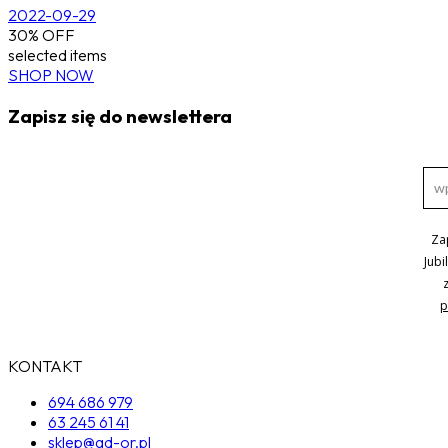
2022-09-29
30% OFF
selected items
SHOP NOW
Zapisz się do newslettera
Za
Jubi
p
KONTAKT
694 686 979
63 245 61 41
sklep@ad-or.pl