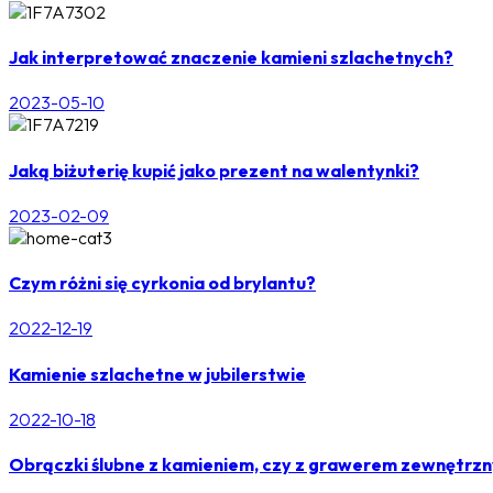
Jak interpretować znaczenie kamieni szlachetnych?
2023-05-10
Jaką biżuterię kupić jako prezent na walentynki?
2023-02-09
Czym różni się cyrkonia od brylantu?
2022-12-19
Kamienie szlachetne w jubilerstwie
2022-10-18
Obrączki ślubne z kamieniem, czy z grawerem zewnętrz