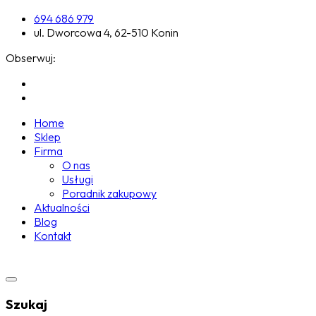
694 686 979
ul. Dworcowa 4, 62-510 Konin
Obserwuj:
Home
Sklep
Firma
O nas
Usługi
Poradnik zakupowy
Aktualności
Blog
Kontakt
Szukaj