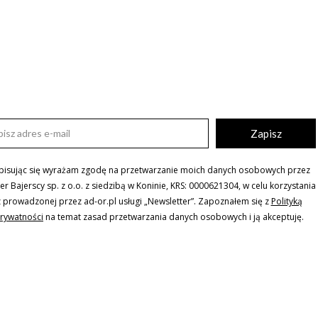
Zapisz
pisując się wyrażam zgodę na przetwarzanie moich danych osobowych przez
ler Bajerscy sp. z o.o. z siedzibą w Koninie, KRS: 0000621304, w celu korzystania
z prowadzonej przez ad-or.pl usługi „Newsletter”. Zapoznałem się z
Polityką
rywatności
na temat zasad przetwarzania danych osobowych i ją akceptuję.