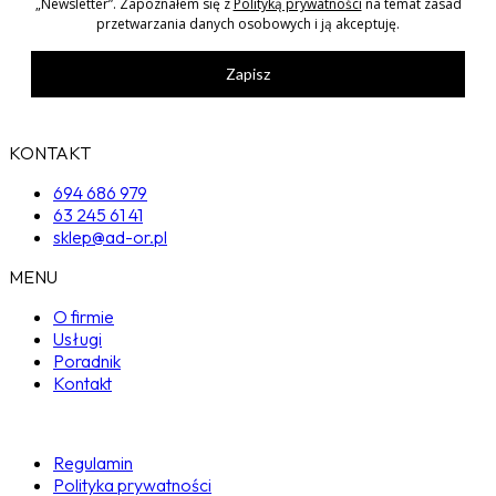
„Newsletter”. Zapoznałem się z
Polityką prywatności
na temat zasad
przetwarzania danych osobowych i ją akceptuję.
Zapisz
KONTAKT
694 686 979
63 245 61 41
sklep@ad-or.pl
MENU
O firmie
Usługi
Poradnik
Kontakt
Regulamin
Polityka prywatności