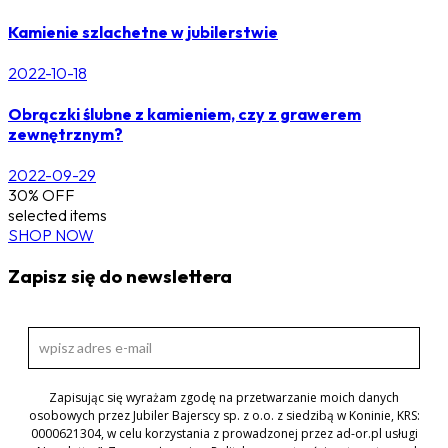
Kamienie szlachetne w jubilerstwie
2022-10-18
Obrączki ślubne z kamieniem, czy z grawerem
zewnętrznym?
2022-09-29
30% OFF
selected items
SHOP NOW
Zapisz się do newslettera
Zapisując się wyrażam zgodę na przetwarzanie moich danych
osobowych przez Jubiler Bajerscy sp. z o.o. z siedzibą w Koninie, KRS:
0000621304, w celu korzystania z prowadzonej przez ad-or.pl usługi