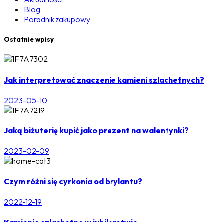
Blog
Poradnik zakupowy
Ostatnie wpisy
Jak interpretować znaczenie kamieni szlachetnych?
2023-05-10
Jaką biżuterię kupić jako prezent na walentynki?
2023-02-09
Czym różni się cyrkonia od brylantu?
2022-12-19