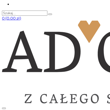
0
(
0.00
zł
)