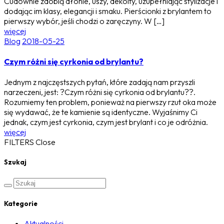
Cudownie zdobią dłonie, uszy, dekolty, uzupełniając stylizacje i
dodając im klasy, elegancji i smaku. Pierścionki z brylantem to
pierwszy wybór, jeśli chodzi o zaręczyny. W […]
więcej
Blog
2018-05-25
Czym różni się cyrkonia od brylantu?
Jednym z najczęstszych pytań, które zadają nam przyszli
narzeczeni, jest: ?Czym różni się cyrkonia od brylantu??.
Rozumiemy ten problem, ponieważ na pierwszy rzut oka może
się wydawać, że te kamienie są identyczne. Wyjaśnimy Ci
jednak, czym jest cyrkonia, czym jest brylant i co je odróżnia.
więcej
FILTERS
Close
Szukaj
Kategorie
Aktualności