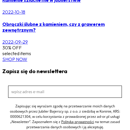
Kamienie szlachetne w jubilerstwie
2022-10-18
Obrączki ślubne z kamieniem, czy z grawerem
zewnętrznym?
2022-09-29
30% OFF
selected items
SHOP NOW
Zapisz się do newslettera
Zapisując się wyrażam zgodę na przetwarzanie moich danych
osobowych przez Jubiler Bajerscy sp. z o.o. z siedzibą w Koninie, KRS:
0000621304, w celu korzystania z prowadzonej przez ad-or.pl usługi
„Newsletter”. Zapoznałem się z
Polityką prywatności
na temat zasad
przetwarzania danych osobowych i ją akceptuję.