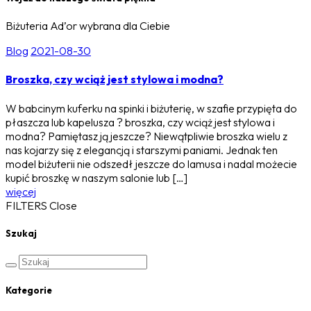
Biżuteria Ad’or wybrana dla Ciebie
Blog
2021-08-30
Broszka, czy wciąż jest stylowa i modna?
W babcinym kuferku na spinki i biżuterię, w szafie przypięta do
płaszcza lub kapelusza ? broszka, czy wciąż jest stylowa i
modna? Pamiętasz ją jeszcze? Niewątpliwie broszka wielu z
nas kojarzy się z elegancją i starszymi paniami. Jednak ten
model biżuterii nie odszedł jeszcze do lamusa i nadal możecie
kupić broszkę w naszym salonie lub […]
więcej
FILTERS
Close
Szukaj
Kategorie