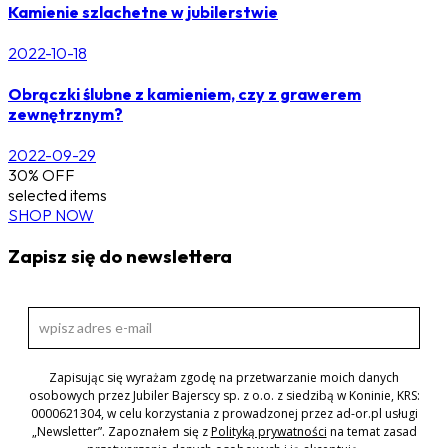
Kamienie szlachetne w jubilerstwie
2022-10-18
Obrączki ślubne z kamieniem, czy z grawerem
zewnętrznym?
2022-09-29
30% OFF
selected items
SHOP NOW
Zapisz się do newslettera
Zapisując się wyrażam zgodę na przetwarzanie moich danych
osobowych przez Jubiler Bajerscy sp. z o.o. z siedzibą w Koninie, KRS:
0000621304, w celu korzystania z prowadzonej przez ad-or.pl usługi
„Newsletter”. Zapoznałem się z
Polityką prywatności
na temat zasad