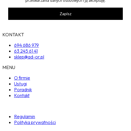
przetwarzania danych osobowych i ją akceptuję.
Zapisz
KONTAKT
694 686 979
63 245 61 41
sklep@ad-or.pl
MENU
O firmie
Usługi
Poradnik
Kontakt
Regulamin
Polityka prywatności