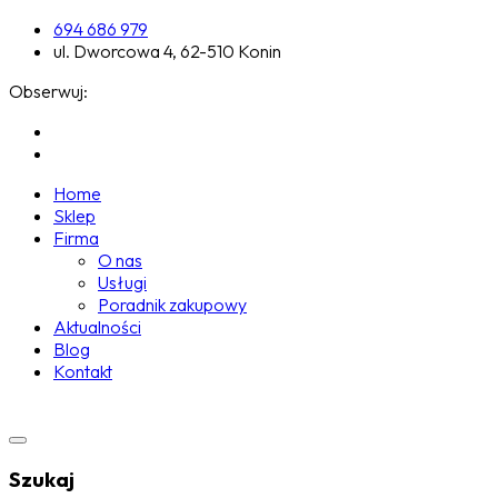
694 686 979
ul. Dworcowa 4, 62-510 Konin
Obserwuj:
Home
Sklep
Firma
O nas
Usługi
Poradnik zakupowy
Aktualności
Blog
Kontakt
Szukaj