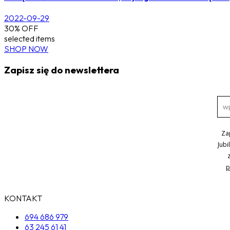
2022-09-29
30% OFF
selected items
SHOP NOW
Zapisz się do newslettera
Za
Jubi
p
KONTAKT
694 686 979
63 245 61 41