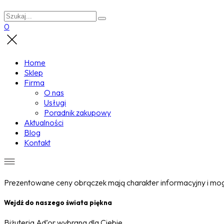
0
Home
Sklep
Firma
O nas
Usługi
Poradnik zakupowy
Aktualności
Blog
Kontakt
Prezentowane ceny obrączek mają charakter informacyjny i mogą
Wejdź do naszego świata piękna
Biżuteria Ad’or wybrana dla Ciebie