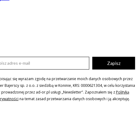
Zapisz
pisując się wyrażam zgodę na przetwarzanie moich danych osobowych przez
ler Bajerscy sp. z o.o. z siedzibą w Koninie, KRS: 0000621304, w celu korzystania
z prowadzonej przez ad-or.pl usługi „Newsletter”. Zapoznałem się z
Polityką
rywatności
na temat zasad przetwarzania danych osobowych i ją akceptuję.