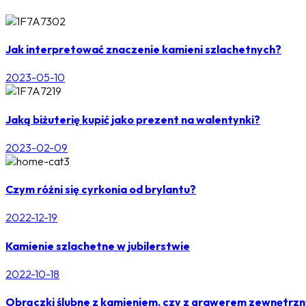
Jak interpretować znaczenie kamieni szlachetnych?
2023-05-10
Jaką biżuterię kupić jako prezent na walentynki?
2023-02-09
Czym różni się cyrkonia od brylantu?
2022-12-19
Kamienie szlachetne w jubilerstwie
2022-10-18
Obrączki ślubne z kamieniem, czy z grawerem zewnętrz