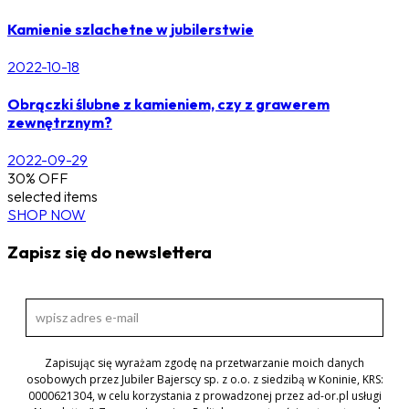
Kamienie szlachetne w jubilerstwie
2022-10-18
Obrączki ślubne z kamieniem, czy z grawerem
zewnętrznym?
2022-09-29
30% OFF
selected items
SHOP NOW
Zapisz się do newslettera
Zapisując się wyrażam zgodę na przetwarzanie moich danych
osobowych przez Jubiler Bajerscy sp. z o.o. z siedzibą w Koninie, KRS:
0000621304, w celu korzystania z prowadzonej przez ad-or.pl usługi