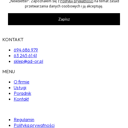
„Newsletter”. Zapoznałem się z
Polityką prywatności
na temat zasad
przetwarzania danych osobowych i ją akceptuję.
Zapisz
KONTAKT
694 686 979
63 245 61 41
sklep@ad-or.pl
MENU
O firmie
Usługi
Poradnik
Kontakt
Regulamin
Polityka prywatności