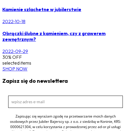
Kamienie szlachetne w jubilerstwie
2022-10-18
Obrączki ślubne z kamieniem, czy z grawerem
zewnętrznym?
2022-09-29
30% OFF
selected items
SHOP NOW
Zapisz się do newslettera
Zapisując się wyrażam zgodę na przetwarzanie moich danych
osobowych przez Jubiler Bajerscy sp. z o.o. z siedzibą w Koninie, KRS:
0000621304, w celu korzystania z prowadzonej przez ad-or.pl usługi