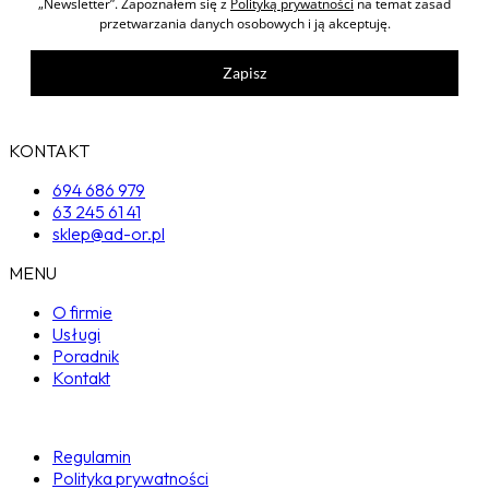
„Newsletter”. Zapoznałem się z
Polityką prywatności
na temat zasad
przetwarzania danych osobowych i ją akceptuję.
Zapisz
KONTAKT
694 686 979
63 245 61 41
sklep@ad-or.pl
MENU
O firmie
Usługi
Poradnik
Kontakt
Regulamin
Polityka prywatności