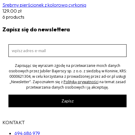
Srebrny pierścionek z kolorową cyrkonią
129.00
zł
6 products
Zapisz się do newslettera
Zapisując się wyrażam zgodę na przetwarzanie moich danych
osobowych przez Jubiler Bajerscy sp. z o.o. z siedzibą w Koninie, KRS:
0000621304, w celu korzystania z prowadzonej przez ad-or.pl usługi
„Newsletter”. Zapoznałem się z
Polityką prywatności
na temat zasad
przetwarzania danych osobowych i ją akceptuję.
Zapisz
KONTAKT
694 686 979