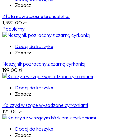
Zobacz
Złota nowoczesna bransoletka
1,395.00
zł
Popularny
Dodaj do koszyka
Zobacz
Naszyjnik pozłacany z czarną cyrkonią
199.00
zł
Dodaj do koszyka
Zobacz
Kolczyki wiszące wysadzone cyrkoniami
125.00
zł
Dodaj do koszyka
Zobacz