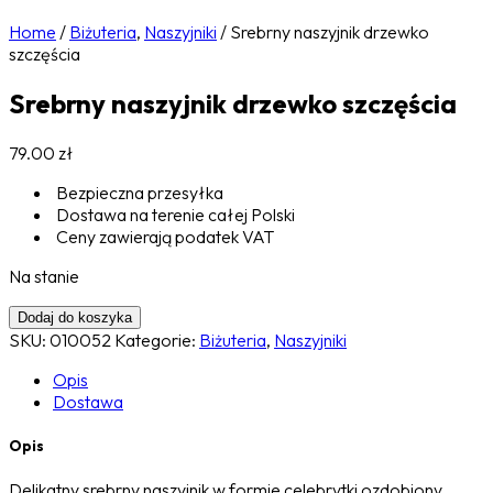
Home
/
Biżuteria
,
Naszyjniki
/
Srebrny naszyjnik drzewko
szczęścia
Srebrny naszyjnik drzewko szczęścia
79.00
zł
Bezpieczna przesyłka
Dostawa na terenie całej Polski
Ceny zawierają podatek VAT
Na stanie
Dodaj do koszyka
SKU:
010052
Kategorie:
Biżuteria
,
Naszyjniki
Opis
Dostawa
Opis
Delikatny srebrny naszyjnik w formie celebrytki ozdobiony