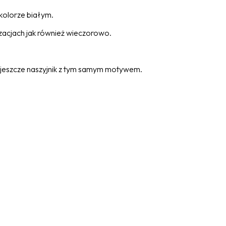
 kolorze białym.
lizacjach jak również wieczorowo.
eszcze naszyjnik z tym samym motywem.