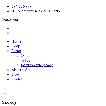
694 686 979
ul. Dworcowa 4, 62-510 Konin
Obserwuj:
Home
Sklep
Firma
O nas
Usługi
Poradnik zakupowy
Aktualności
Blog
Kontakt
Szukaj