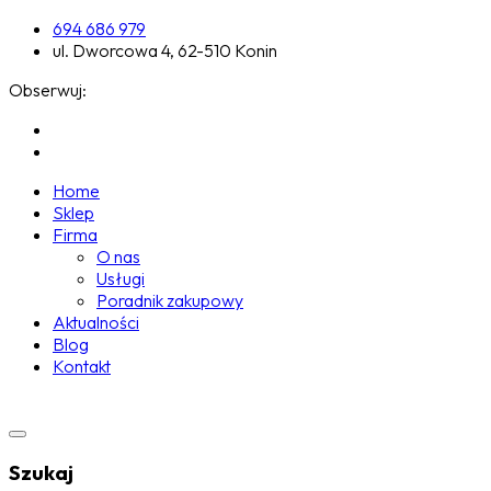
694 686 979
ul. Dworcowa 4, 62-510 Konin
Obserwuj:
Home
Sklep
Firma
O nas
Usługi
Poradnik zakupowy
Aktualności
Blog
Kontakt
Szukaj