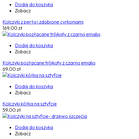
Dodaj do koszyka
Zobacz
Kolczyki z perłą i zdobione cyrkoniami
169.00
zł
Dodaj do koszyka
Zobacz
Kolczyki pozłacane trójkąty z czarną emalią
69.00
zł
Dodaj do koszyka
Zobacz
Kolczyki kółka na sztyfcie
59.00
zł
Dodaj do koszyka
Zobacz