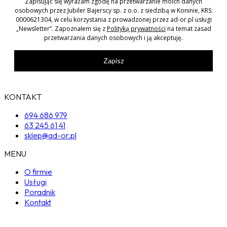
Zapisując się wyrażam zgodę na przetwarzanie moich danych
osobowych przez Jubiler Bajerscy sp. z o.o. z siedzibą w Koninie, KRS:
0000621304, w celu korzystania z prowadzonej przez ad-or.pl usługi
„Newsletter”. Zapoznałem się z
Polityką prywatności
na temat zasad
przetwarzania danych osobowych i ją akceptuję.
Zapisz
KONTAKT
694 686 979
63 245 61 41
sklep@ad-or.pl
MENU
O firmie
Usługi
Poradnik
Kontakt