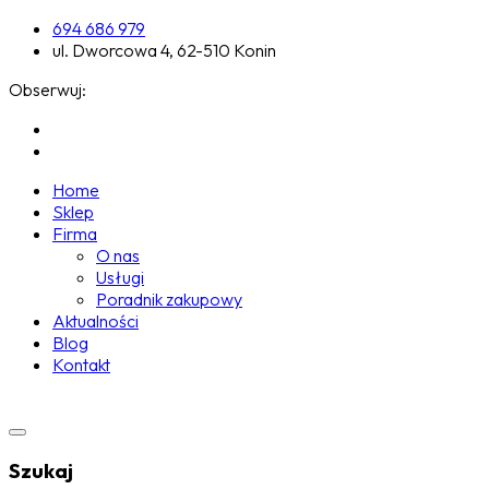
694 686 979
ul. Dworcowa 4, 62-510 Konin
Obserwuj:
Home
Sklep
Firma
O nas
Usługi
Poradnik zakupowy
Aktualności
Blog
Kontakt
Szukaj