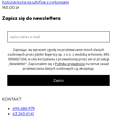
Kolczyki koła na sztyfcie z cyrkoniami
145.00
zł
Zapisz się do newslettera
Zapisując się wyrażam zgodę na przetwarzanie moich danych
osobowych przez Jubiler Bajerscy sp. z o.o. z siedzibą w Koninie, KRS:
0000621304, w celu korzystania z prowadzonej przez ad-or.pl usługi
„Newsletter”. Zapoznałem się z
Polityką prywatności
na temat zasad
przetwarzania danych osobowych i ją akceptuję.
Zapisz
KONTAKT
694 686 979
63 245 61 41