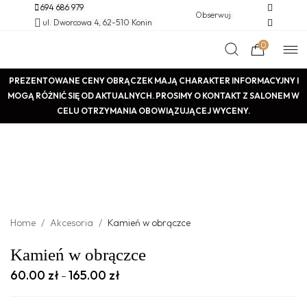
694 686 979
Obserwuj:
ul. Dworcowa 4, 62-510 Konin
0
PREZENTOWANE CENY OBRĄCZEK MAJĄ CHARAKTER INFORMACYJNY I
MOGĄ RÓŻNIĆ SIĘ OD AKTUALNYCH. PROSIMY O KONTAKT Z SALONEM W
CELU OTRZYMANIA OBOWIĄZUJĄCEJ WYCENY.
Home
/
Akcesoria
/
Kamień w obrączce
Kamień w obrączce
60.00
zł
165.00
zł
–