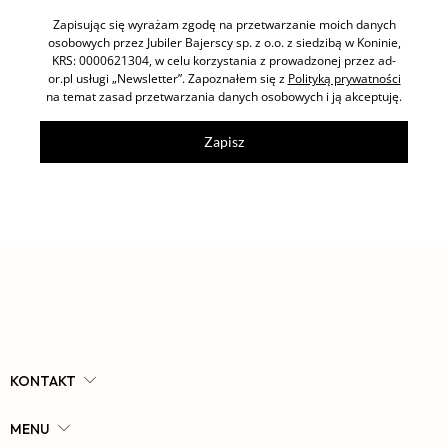
Zapisując się wyrażam zgodę na przetwarzanie moich danych
osobowych przez Jubiler Bajerscy sp. z o.o. z siedzibą w Koninie,
KRS: 0000621304, w celu korzystania z prowadzonej przez ad-
or.pl usługi „Newsletter”. Zapoznałem się z
Polityką prywatności
na temat zasad przetwarzania danych osobowych i ją akceptuję.
Zapisz
KONTAKT
MENU