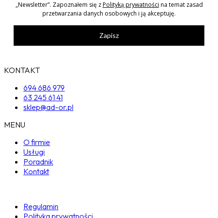
„Newsletter”. Zapoznałem się z
Polityką prywatności
na temat zasad
przetwarzania danych osobowych i ją akceptuję.
Zapisz
KONTAKT
694 686 979
63 245 61 41
sklep@ad-or.pl
MENU
O firmie
Usługi
Poradnik
Kontakt
Regulamin
Polityka prywatności