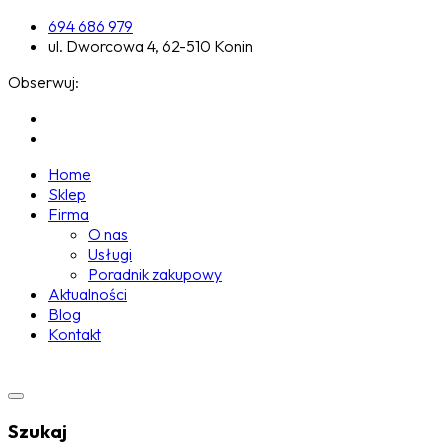
694 686 979
ul. Dworcowa 4, 62-510 Konin
Obserwuj:
Home
Sklep
Firma
O nas
Usługi
Poradnik zakupowy
Aktualności
Blog
Kontakt
Szukaj