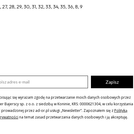
26, 27, 28, 29, 30, 31, 32, 33, 34, 35, 36, 8, 9
Zapisz
pisując się wyrażam zgodę na przetwarzanie moich danych osobowych przez
ler Bajerscy sp. z o.o. z siedzibą w Koninie, KRS: 0000621304, w celu korzystania
z prowadzonej przez ad-or.pl usługi „Newsletter”. Zapoznałem się z
Polityką
rywatności
na temat zasad przetwarzania danych osobowych i ją akceptuję.