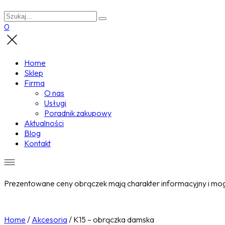
0
Home
Sklep
Firma
O nas
Usługi
Poradnik zakupowy
Aktualności
Blog
Kontakt
Prezentowane ceny obrączek mają charakter informacyjny i mogą
Home
/
Akcesoria
/
K15 – obrączka damska