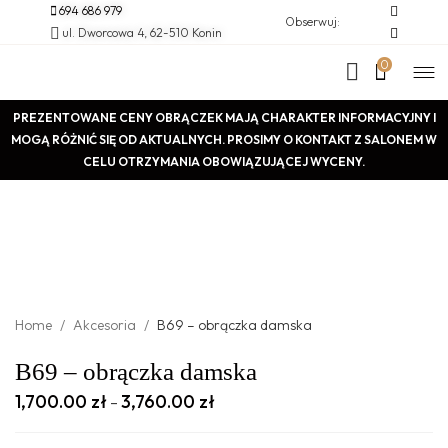
694 686 979
Obserwuj:
ul. Dworcowa 4, 62-510 Konin
0
PREZENTOWANE CENY OBRĄCZEK MAJĄ CHARAKTER INFORMACYJNY I
MOGĄ RÓŻNIĆ SIĘ OD AKTUALNYCH. PROSIMY O KONTAKT Z SALONEM W
CELU OTRZYMANIA OBOWIĄZUJĄCEJ WYCENY.
Home
/
Akcesoria
/
B69 – obrączka damska
B69 – obrączka damska
1,700.00
zł
3,760.00
zł
–