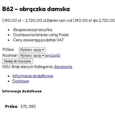
B62 – obrączka damska
1,190.00
zł
–
2,720.00
zł
Zakres cen: od 1,190.00 zł do 2,720.00
Bezpieczna przesyłka
Dostawa na terenie całej Polski
Ceny zawierają podatek VAT
Próba:
Rozmiar:
wyczyść
Dodaj do koszyka
SKU:
Brak danych
Kategoria:
Akcesoria
Informacje dodatkowe
Dostawa
Informacje dodatkowe
Próba
375, 585