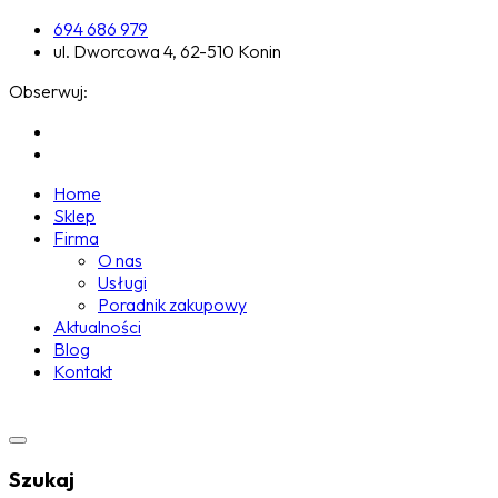
694 686 979
ul. Dworcowa 4, 62-510 Konin
Obserwuj:
Home
Sklep
Firma
O nas
Usługi
Poradnik zakupowy
Aktualności
Blog
Kontakt
Szukaj