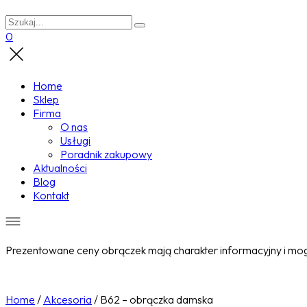
0
Home
Sklep
Firma
O nas
Usługi
Poradnik zakupowy
Aktualności
Blog
Kontakt
Prezentowane ceny obrączek mają charakter informacyjny i mogą
Home
/
Akcesoria
/
B62 – obrączka damska