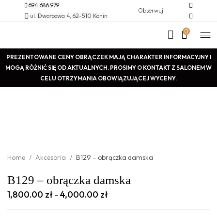
694 686 979
Obserwuj:
ul. Dworcowa 4, 62-510 Konin
0
PREZENTOWANE CENY OBRĄCZEK MAJĄ CHARAKTER INFORMACYJNY I
MOGĄ RÓŻNIĆ SIĘ OD AKTUALNYCH. PROSIMY O KONTAKT Z SALONEM W
CELU OTRZYMANIA OBOWIĄZUJĄCEJ WYCENY.
Home
/
Akcesoria
/
B129 – obrączka damska
B129 – obrączka damska
1,800.00
zł
4,000.00
zł
–