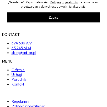
„Newsletter”. Zapoznałem się z
Polityką prywatności
na temat zasad
przetwarzania danych osobowych i ją akceptuję.
Zapisz
KONTAKT
694 686 979
63 245 61 41
sklep@ad-or.pl
MENU
O firmie
Usługi
Poradnik
Kontakt
Regulamin
Polityka prywatności